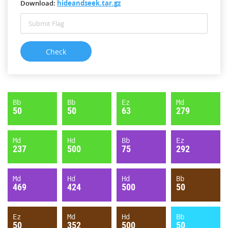
Download:
hideandseek.tar.gz
Bb
Bb
Ez
Md
50
50
63
279
Md
Hd
Bb
Ez
237
500
75
292
Md
Hd
Hd
Bb
469
424
500
50
Ez
Md
Hd
Bb
50
352
500
50